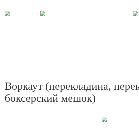
Воркаут (перекладина, перек
боксерский мешок)
Обрабо