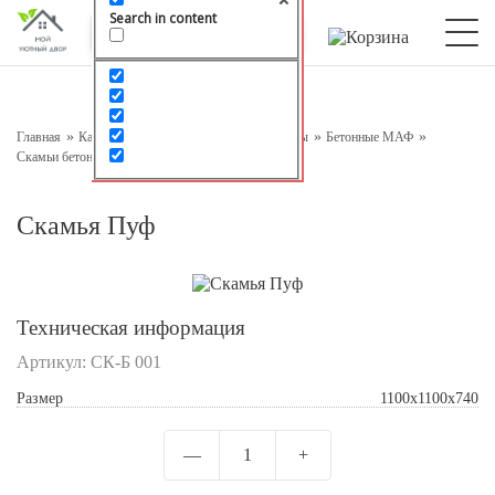
Search in content
Оставьте заявку на консультацию
Наш менеджер свяжется с вами в ближайшее время
Главная
Каталог
Малые архитектурные формы
Бетонные МАФ
Скамьи бетонные
Скамья Пуф
Скамья Пуф
Техническая информация
Артикул:
СК-Б 001
Подтверждаю свое согласие с
Обработкой
Размер
1100х1100х740
персональных данных
—
1
+
Отправить