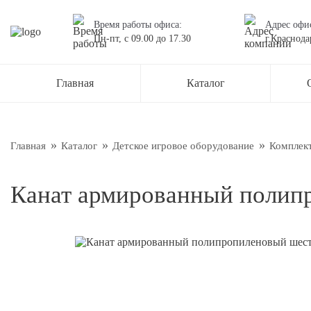
Время работы офиса:
Адрес офи
Пн-пт,
с 09.00
до
17.30
г.Краснода
Остав
Главная
Каталог
Наш менед
О нас
Новос
Главная
Каталог
Детское игровое оборудование
Комплек
Блог
Канат армированный полип
Подтве