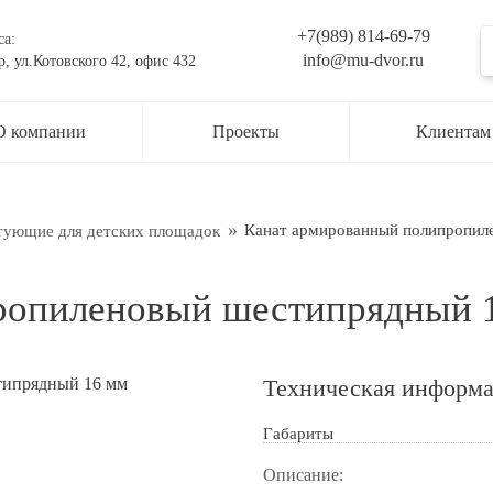
+7(989) 814-69-79
са:
info@mu-dvor.ru
р, ул.Котовского 42, офис 432
ьте заявку на консультацию
О компании
Проекты
Клиентам
жер свяжется с вами в ближайшее время
ти
Канат армированный полипропил
тующие для детских площадок
ропиленовый шестипрядный 
Техническая информ
Габариты
Описание:
рждаю свое согласие с
Обработкой персональных данных