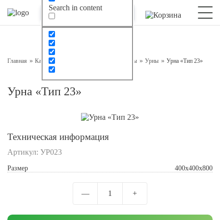
Search in content
Оставьте заявку на консультацию
Наш менеджер свяжется с вами в ближайшее время
Главная
Каталог
Малые архитектурные формы
Урны
Урна «Тип 23»
Урна «Тип 23»
Техническая информация
Артикул:
УР023
Размер
400x400x800
Подтверждаю свое согласие с
Обработкой
персональных данных
—
1
+
Отправить