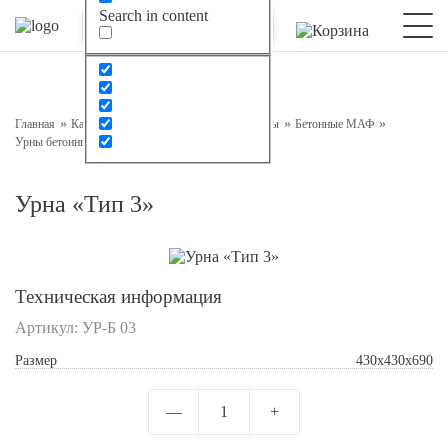
Search in content
Оставьте заявку на консультацию
Наш менеджер свяжется с вами в ближайшее время
Главная
Каталог
Малые архитектурные формы
Бетонные МАФ
Урны бетонные
Урна «Тип 3»
Урна «Тип 3»
Техническая информация
Артикул:
УР-Б 03
Подтверждаю свое согласие с
Обработкой
Размер
430х430х690
персональных данных
—
1
+
Отправить