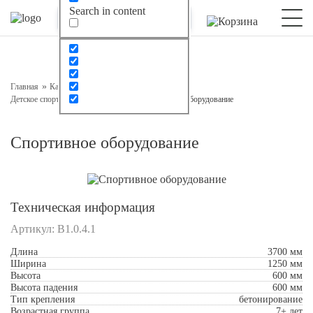
Search in content
Оставьте заявку на консультацию
Наш менеджер свяжется с вами в ближайшее время
Главная
Каталог
Спортивное оборудование
Детское спортивное оборудование
Спортивное оборудование
Спортивное оборудование
Техническая информация
Артикул:
В1.0.4.1
Подтверждаю свое согласие с
Обработкой
Длина
3700 мм
персональных данных
Ширина
1250 мм
Высота
600 мм
Высота падения
600 мм
Отправить
Тип крепления
бетонирование
Возрастная группа
7+ лет