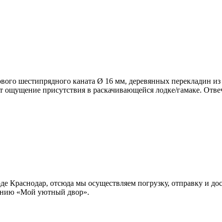
вого шестипрядного каната Ø 16 мм, деревянных перекладин и
т ощущение присутствия в раскачивающейся лодке/гамаке. Отве
 Краснодар, отсюда мы осуществляем погрузку, отправку и дост
панию «Мой уютный двор».