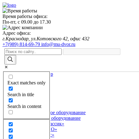
Время работы офиса:
Пн-пт,
с 09.00
до
17.30
Адрес офиса:
г.Краснодар, ул.Котовского 42, офис 432
+7(989) 814-69-79
info@mu-dvor.ru
Exact matches only
Оформить заказ
Search in title
Главная
Search in content
Каталог
Детское игровое оборудование
Серия «Классик»
Серия «ЭКО»
Серия «Лес»