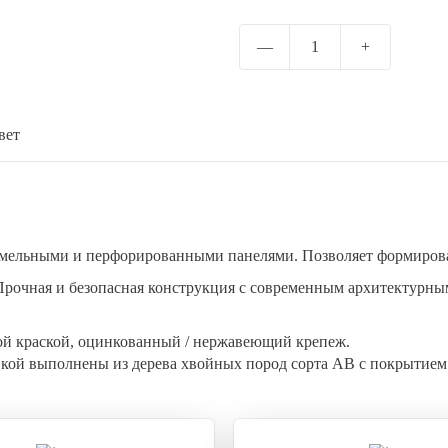
Отправить
—
1
+
вет
амельными и перфорированными панелями. Позволяет формирова
Прочная и безопасная конструкция с современным архитектурным
й краской, оцинкованный / нержавеющий крепеж.
вкой выполнены из дерева хвойных пород сорта АВ с покрытием