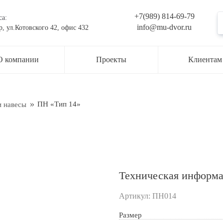
+7(989) 814-69-79
са:
info@mu-dvor.ru
р, ул.Котовского 42, офис 432
ьте заявку на консультацию
О компании
Проекты
Клиентам
жер свяжется с вами в ближайшее время
ти
ПН «Тип 14»
и навесы
Техническая информ
Артикул:
ПН014
Размер
рждаю свое согласие с
Обработкой персональных данных