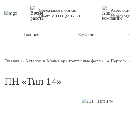
Время работы офиса:
Адрес офи
Пн-пт,
с 09.00
до
17.30
г.Краснода
Остав
Главная
Каталог
Наш менед
О нас
Новос
Главная
Каталог
Малые архитектурные формы
Перголы 
Блог
ПН «Тип 14»
Подтве