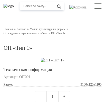
Оставьте заявку на консультацию
Наш менеджер свяжется с вами в ближайшее время
Главная
Каталог
Малые архитектурные формы
Ограждение и парковочные столбики
ОП «Тип 1»
ОП «Тип 1»
Техническая информация
Артикул:
ОП001
Подтверждаю свое согласие с
Обработкой
Размер
3100х120х1100
персональных данных
—
1
+
Отправить