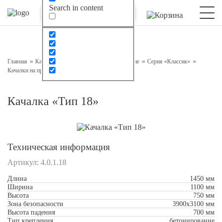
Search in content
Оставьте заявку на консультацию
Наш менеджер свяжется с вами в ближайшее время
Главная
Каталог
Детское игровое оборудование
Серия «Классик»
Качалки на пружине
Качалка «Тип 18»
Качалка «Тип 18»
Техническая информация
Артикул:
4.0.1.18
Подтверждаю свое согласие с
Обработкой
Длина
1450 мм
персональных данных
Ширина
1100 мм
Высота
750 мм
Зона безопасности
3900x3100 мм
Отправить
Высота падения
700 мм
Тип крепления
бетонирование