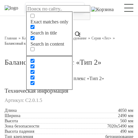
Оставьте заявку на консультацию
Наш менеджер свяжется с вами в ближайшее время
Exact matches only
Search in title
Главная
Каталог
Детское игровое оборудование
Серия «Лес»
Балансовый комплекс «Тип 2»
Search in content
Балансовый комплекс «Тип 2»
Техническая информация
Артикул:
С2.0.1.5
Подтверждаю свое согласие с
Обработкой
Длина
4050 мм
Ширина
персональных данных
2490 мм
Высота
560 мм
Зона безопасности
7020x5490 мм
Отправить
Высота падения
490 мм
Тип крепления
бетонирование