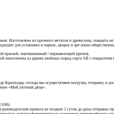
ьем. Изготовлена из прочного металла и древесины, покрыта а
одходит для установки в парках, дворах и арт-зонах общественн
й краской, оцинкованный / нержавеющий крепеж.
кой выполнены из дерева хвойных пород сорта АВ с покрытием
 Краснодар, отсюда мы осуществляем погрузку, отправку и дост
панию «Мой уютный двор».
13:00).
 руководителем проекта не позднее 2 суток до даты отправки п
омостью, которая формируется на основании произведённого зак