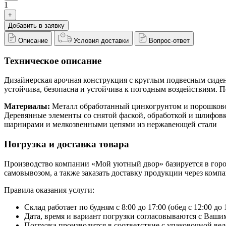
1
+
Добавить в заявку
Описание
Условия доставки
Вопрос-ответ
Техническое описание
Дизайнерская арочная конструкция с круглым подвесным сиден
устойчива, безопасна и устойчива к погодным воздействиям. П
Материалы:
Металл обработанный цинкогрунтом и порошково
Деревянные элементы со снятой фаской, обработкой и шлифов
шарнирами и мелкозвенными цепями из нержавеющей стали
Погрузка и доставка товара
Производство компании «Мой уютный двор» базируется в городе
самовывозом, а также заказать доставку продукции через ком
Правила оказания услуги:
Склад работает по будням с 8:00 до 17:00 (обед с 12:00 до 
Дата, время и вариант погрузки согласовываются с Вашим
Погрузка производится в соответствие с упаковочной вед