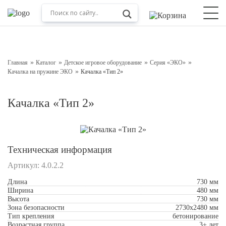
Оставьте заявку на консультацию
Наш менеджер свяжется с вами в ближайшее время
Главная
Каталог
Детское игровое оборудование
Серия «ЭКО»
Качалка на пружине ЭКО
Качалка «Тип 2»
Качалка «Тип 2»
Техническая информация
Артикул:
4.0.2.2
Подтверждаю свое согласие с
Обработкой
Длина
730 мм
персональных данных
Ширина
480 мм
Высота
730 мм
Зона безопасности
2730x2480 мм
Отправить
Тип крепления
бетонирование
Возрастная группа
3+ лет