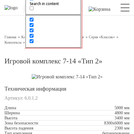
Search in content
Оставьте заявку на консультацию
Наш менеджер свяжется с вами в ближайшее время
Главная
Каталог
Детское игровое оборудование
Серия «Классик»
Комплексы
Игровой комплекс 7-14 «Тип 2»
Игровой комплекс 7-14 «Тип 2»
Техническая информация
Артикул:
6.0.1.2
Подтверждаю свое согласие с
Обработкой
Длина
5000 мм
персональных данных
Ширина
4800 мм
Высота
3400 мм
Зона безопасности
8300x6000 мм
Отправить
Высота падения
2300 мм
Тип крепления
бетонирование