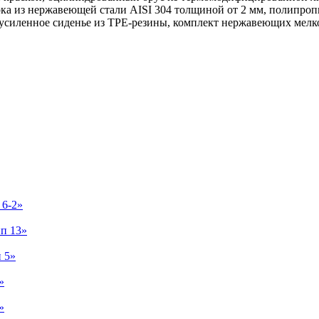
ка из нержавеющей стали AISI 304 толщиной от 2 мм, полипро
усиленное сиденье из TPE-резины, комплект нержавеющих мелк
 6-2»
п 13»
 5»
»
»