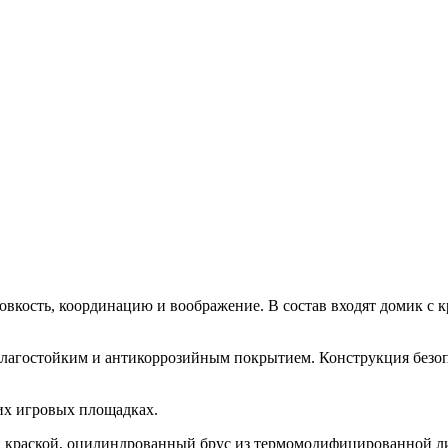
 ловкость, координацию и воображение. В состав входят домик с
влагостойким и антикоррозийным покрытием. Конструкция безопа
ких игровых площадках.
краской, оцилиндрованный брус из термомодифицированной лис