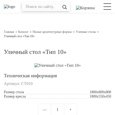
Оставьте заявку на консультацию
Наш менеджер свяжется с вами в ближайшее время
Главная
Каталог
Малые архитектурные формы
Уличные столы
Уличный стол «Тип 10»
Уличный стол «Тип 10»
Техническая информация
Артикул:
СТ010
Подтверждаю свое согласие с
Обработкой
Размер стола
1800х800х800
Размер кресла
персональных данных
1800х550х450
Отправить
—
1
+