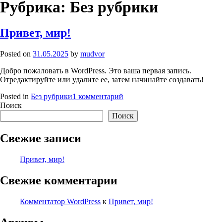
Рубрика:
Без рубрики
Привет, мир!
Posted on
31.05.2025
by
mudvor
Добро пожаловать в WordPress. Это ваша первая запись.
Отредактируйте или удалите ее, затем начинайте создавать!
к
Posted in
Без рубрики
1 комментарий
записи
Поиск
Привет,
Поиск
мир!
Свежие записи
Привет, мир!
Свежие комментарии
Комментатор WordPress
к
Привет, мир!