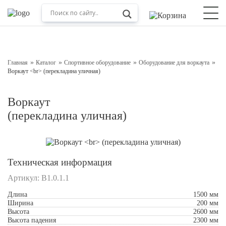
Оставьте заявку на консультацию
Наш менеджер свяжется с вами в ближайшее время
Главная
Каталог
Спортивное оборудование
Оборудование для воркаута
Воркаут <br> (перекладина уличная)
Воркаут
(перекладина уличная)
Техническая информация
Артикул:
В1.0.1.1
Подтверждаю свое согласие с
Обработкой
персональных данных
Длина
1500 мм
Ширина
200 мм
Отправить
Высота
2600 мм
Высота падения
2300 мм