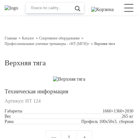
Оставьте заявку на консультацию
Наш менеджер свяжется с вами в ближайшее время
Главная
Каталог
Спортивное оборудование
Профессиональные уличные тренажеры - «НТ (МГН)»
Верхняя тяга
Верхняя тяга
Техническая информация
Артикул:
HT 124
Подтверждаю свое согласие с
Обработкой
Габариты
1660×1360×2030
персональных данных
Вес
265 кг
Рама
Профиль 100х50х3, сборная
Отправить
—
1
+