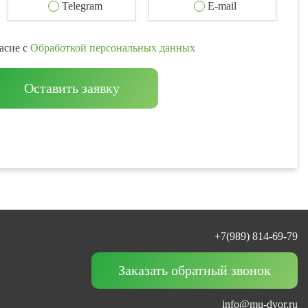
Telegram
E-mail
асие с
Обработкой персональных данных
Оставить заявку
+7(989) 814-69-79
Заказать обратный звонок
info@mu-dvor.ru