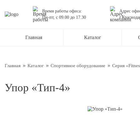
Время работы офиса:
Адрес офи
Пн-пт,
с 09.00
до
17.30
г.Краснода
Остав
Главная
Каталог
Наш менед
О нас
Новос
Главная
Каталог
Спортивное оборудование
Серия «Fitne
Блог
Упор «Тип-4»
Подтве