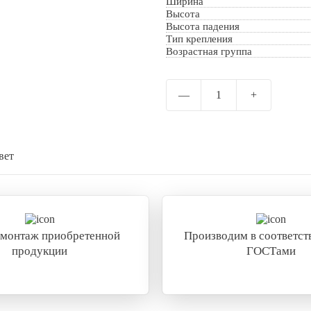
Ширина
Высота
Отправить
Высота падения
Тип крепления
Возрастная группа
—
1
+
вет
 монтаж приобретенной
Производим в соответств
продукции
ГОСТами