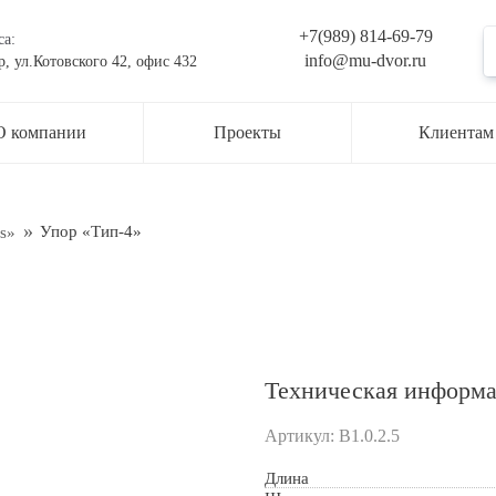
+7(989) 814-69-79
са:
info@mu-dvor.ru
р, ул.Котовского 42, офис 432
ьте заявку на консультацию
О компании
Проекты
Клиентам
жер свяжется с вами в ближайшее время
ти
Упор «Тип-4»
ss»
Техническая информ
Артикул:
В1.0.2.5
Длина
рждаю свое согласие с
Обработкой персональных данных