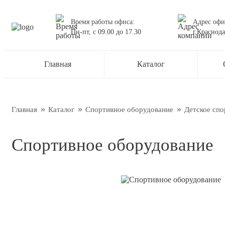
Время работы офиса:
Адрес офи
Пн-пт,
с 09.00
до
17.30
г.Краснода
Остав
Главная
Каталог
Наш менед
О нас
Новос
Главная
Каталог
Спортивное оборудование
Детское спо
Блог
Спортивное оборудование
Подтве