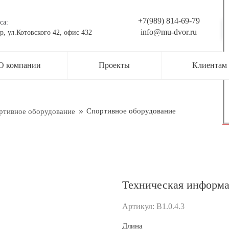
+7(989) 814-69-79
са:
info@mu-dvor.ru
р, ул.Котовского 42, офис 432
ьте заявку на консультацию
О компании
Проекты
Клиентам
жер свяжется с вами в ближайшее время
ти
Спортивное оборудование
ртивное оборудование
Техническая информ
Артикул:
В1.0.4.3
рждаю свое согласие с
Обработкой персональных данных
Длина