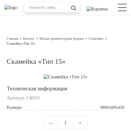
Оставьте заявку на консультацию
Наш менеджер свяжется с вами в ближайшее время
Главная
Каталог
Малые архитектурные формы
Скамейки
Скамейка «Тип 15»
Скамейка «Тип 15»
Техническая информация
Артикул:
СК015
Подтверждаю свое согласие с
Обработкой
Размеры
3000х600х450
персональных данных
Отправить
1
—
+