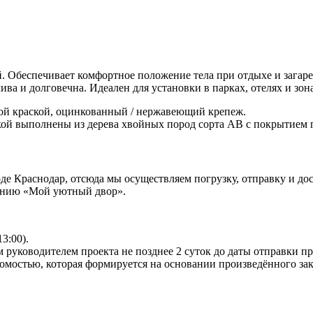
. Обеспечивает комфортное положение тела при отдыхе и загар
ва и долговечна. Идеален для установки в парках, отелях и зон
й краской, оцинкованный / нержавеющий крепеж.
кой выполнены из дерева хвойных пород сорта АВ с покрытием 
 Краснодар, отсюда мы осуществляем погрузку, отправку и дост
панию «Мой уютный двор».
13:00).
 руководителем проекта не позднее 2 суток до даты отправки п
омостью, которая формируется на основании произведённого зак