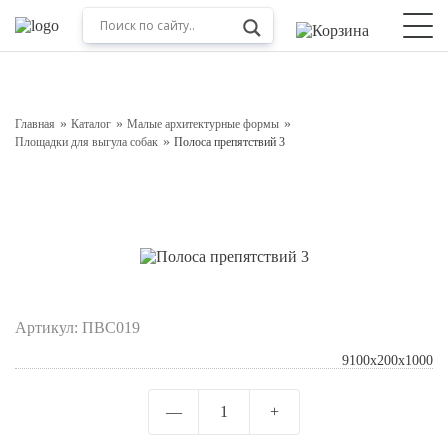
Оставьте заявку на консультацию
Наш менеджер свяжется с вами в ближайшее время
Главная
Каталог
Малые архитектурные формы
Площадки для выгула собак
Полоса препятствий 3
Артикул:
ПВС019
Подтверждаю свое согласие с
9100х200х1000
Отправить
—
1
+