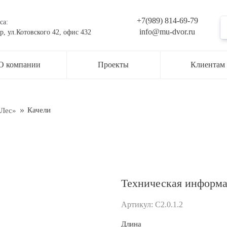
+7(989) 814-69-79
са:
info@mu-dvor.ru
р, ул.Котовского 42, офис 432
ьте заявку на консультацию
О компании
Проекты
Клиентам
жер свяжется с вами в ближайшее время
ти
Качели
«Лес»
Техническая информ
Артикул:
С2.0.1.2
рждаю свое согласие с
Обработкой персональных данных
Длина