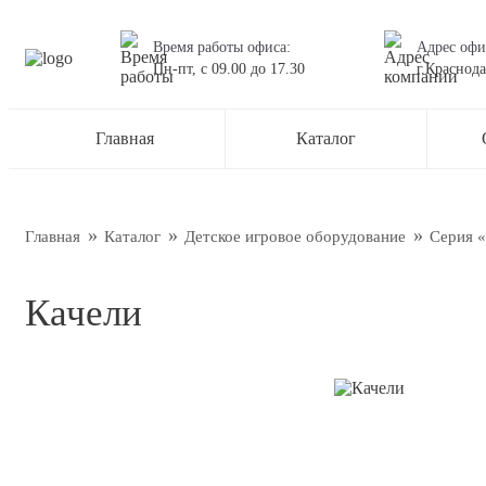
Время работы офиса:
Адрес офи
Пн-пт,
с 09.00
до
17.30
г.Краснода
Остав
Главная
Каталог
Наш менед
О нас
Новос
Главная
Каталог
Детское игровое оборудование
Серия 
Блог
Качели
Подтве