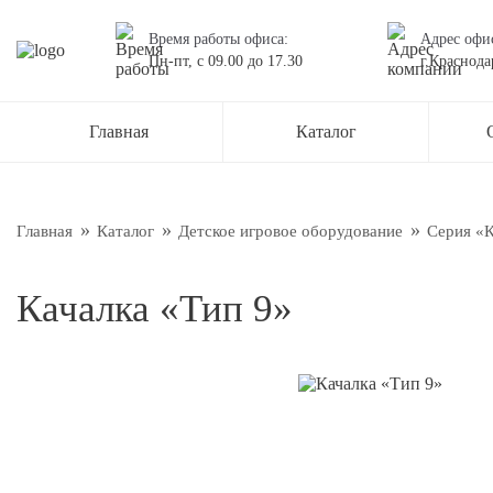
Время работы офиса:
Адрес офи
Пн-пт,
с 09.00
до
17.30
г.Краснода
Остав
Главная
Каталог
Наш менед
О нас
Новос
Главная
Каталог
Детское игровое оборудование
Серия «
Блог
Качалка «Тип 9»
Подтве