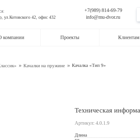
+7(989) 814-69-79
са:
info@mu-dvor.ru
р, ул.Котовского 42, офис 432
ьте заявку на консультацию
О компании
Проекты
Клиентам
жер свяжется с вами в ближайшее время
ти
Качалка «Тип 9»
Классик»
Качалки на пружине
Техническая информ
Артикул:
4.0.1.9
Длина
рждаю свое согласие с
Обработкой персональных данных