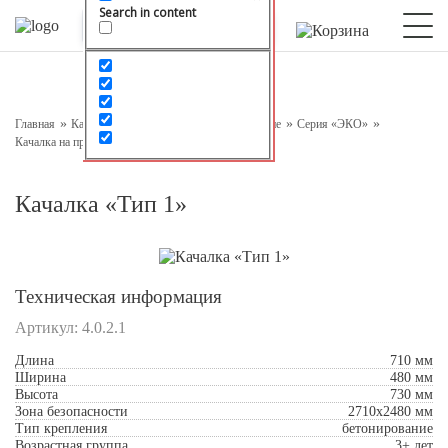
Search in content
Оставьте заявку на консультацию
Наш менеджер свяжется с вами в ближайшее время
Главная
Каталог
Детское игровое оборудование
Серия «ЭКО»
Качалка на пружине ЭКО
Качалка «Тип 1»
Качалка «Тип 1»
Техническая информация
Артикул:
4.0.2.1
Подтверждаю свое согласие с
Обработкой
Длина
710 мм
персональных данных
Ширина
480 мм
Высота
730 мм
Зона безопасности
2710x2480 мм
Отправить
Тип крепления
бетонирование
Возрастная группа
3+ лет