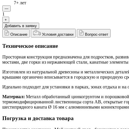
7+ лет
—
1
+
Добавить в заявку
Описание
Условия доставки
Вопрос-ответ
Техническое описание
Просторная конструкция предназначена для подростков, разви
мостами, две горки из нержавеющей стали, канатные элементы
Изготовлен из натуральной древесины и металлических детале
крышами органично вписывается в городскую и природную сре
Идеально подходит для установки в парках, зонах отдыха и на
Материал:
Металл обработанный цинкогрунтом и порошковой 
термомодифицированной лиственницы сорта АВ, открытые гор
шестипрядного каната Ø 16 мм с алюминиевыми коннекторам
Погрузка и доставка товара