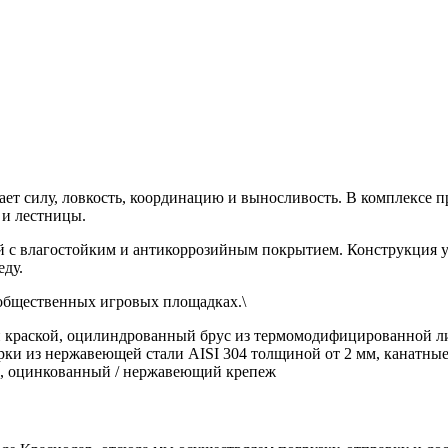
вает силу, ловкость, координацию и выносливость. В комплекс
 и лестницы.
й с влагостойким и антикоррозийным покрытием. Конструкция ус
ду.
 общественных игровых площадках.\
краской, оцилиндрованный брус из термомодифицированной лис
ки из нержавеющей стали AISI 304 толщиной от 2 мм, канатны
и, оцинкованный / нержавеющий крепеж