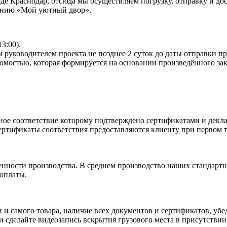
 Краснодар, отсюда мы осуществляем погрузку, отправку и дост
панию «Мой уютный двор».
13:00).
 руководителем проекта не позднее 2 суток до даты отправки п
омостью, которая формируется на основании произведённого зак
ное соответствие которому подтверждено сертификатами и декла
ртификаты соответствия предоставляются клиенту при первом т
енности производства. В среднем производство наших стандартн
 оплаты.
и и самого товара, наличие всех документов и сертификатов, у
сделайте видеозапись вскрытия грузового места в присутствии 