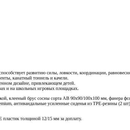
способствует развитию силы, ловкости, координации, равновеси
енты, канатный тоннель и качели.
менном дизайне, привлекающем детей.
вах и на школьных игровых площадках.
й, клееный брус сосны сорта АВ 90х90/100х100 мм, фанера фсф
mium, антивандальные усиленные сиденья из TPE-резины (2 шт
пластик толщиной 12/15 мм за доплату.