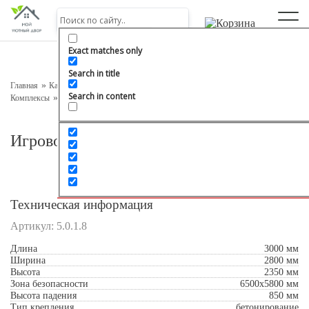
Оставьте заявку на консультацию
Наш менеджер свяжется с вами в ближайшее время
Exact matches only
Search in title
Главная
Каталог
Детское игровое оборудование
Серия «Классик»
Search in content
Комплексы
Игровой комплекс 3-7 «Тип 8»
Игровой комплекс 3-7 «Тип 8»
Техническая информация
Артикул:
5.0.1.8
Подтверждаю свое согласие с
Обработкой
Длина
3000 мм
персональных данных
Ширина
2800 мм
Высота
2350 мм
Зона безопасности
6500x5800 мм
Отправить
Высота падения
850 мм
Тип крепления
бетонирование