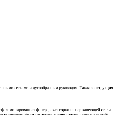
альными сетками и дугообразным рукоходом. Такая конструкция
ф, ламинированная фанера, скат горки из нержавеющей стали
с алюминиевыми/пластиковыми коннекторами, оцинкованный/