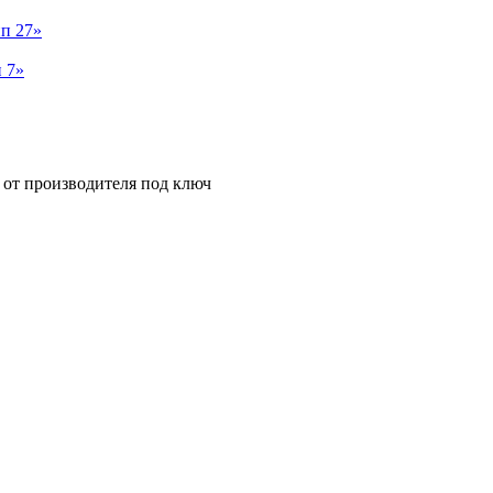
п 27»
 7»
от производителя под ключ