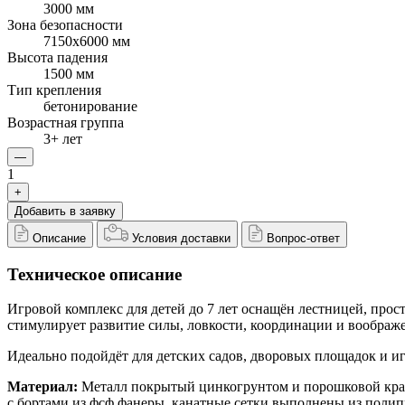
3000 мм
Зона безопасности
7150x6000 мм
Высота падения
1500 мм
Тип крепления
бетонирование
Возрастная группа
3+ лет
—
1
+
Добавить в заявку
Описание
Условия доставки
Вопрос-ответ
Техническое описание
Игровой комплекс для детей до 7 лет оснащён лестницей, про
стимулирует развитие силы, ловкости, координации и вообра
Идеально подойдёт для детских садов, дворовых площадок и иг
Материал:
Металл покрытый цинкогрунтом и порошковой краск
с бортами из фсф фанеры, канатные сетки выполнены из пол