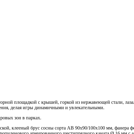
сторной площадкой с крышей, горкой из нержавеющей стали, лаз
жения, делая игры динамичными и увлекательными.
ровых зон в парках.
ой, клееный брус сосны сорта АВ 90х90/100х100 мм, фанера фс
ипропиленового армированного шестипрядного каната Ø 16 мм 