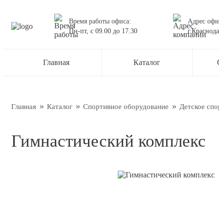
Время работы офиса:
Адрес офи
Пн-пт,
с 09.00
до
17.30
г.Краснода
Остав
Главная
Каталог
Наш менед
О нас
Новос
Главная
Каталог
Спортивное оборудование
Детское спо
Блог
Гимнастический комплекс
Подтве