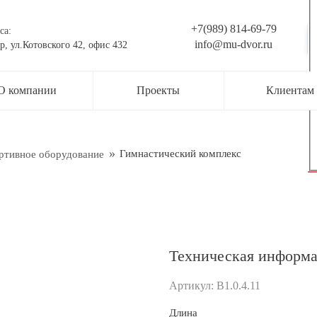
+7(989) 814-69-79
са:
info@mu-dvor.ru
р, ул.Котовского 42, офис 432
ьте заявку на консультацию
О компании
Проекты
Клиентам
жер свяжется с вами в ближайшее время
ти
Гимнастический комплекс
ртивное оборудование
Техническая информ
Артикул:
В1.0.4.11
рждаю свое согласие с
Обработкой персональных данных
Длина