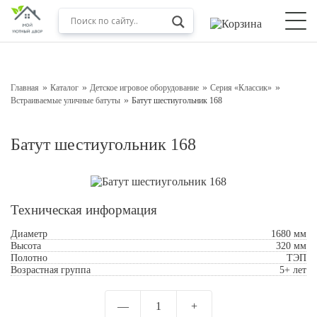
Оставьте заявку на консультацию
Наш менеджер свяжется с вами в ближайшее время
Главная
Каталог
Детское игровое оборудование
Серия «Классик»
Встраиваемые уличные батуты
Батут шестиугольник 168
Батут шестиугольник 168
Техническая информация
Диаметр
1680 мм
Высота
320 мм
Подтверждаю свое согласие с
Обработкой
Полотно
ТЭП
персональных данных
Возрастная группа
5+ лет
Отправить
—
1
+